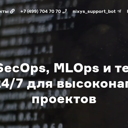
кты
+7 (499) 704 70 70
nixys_support_bot
SecOps, MLOps и 
24/7 для высокон
проектов