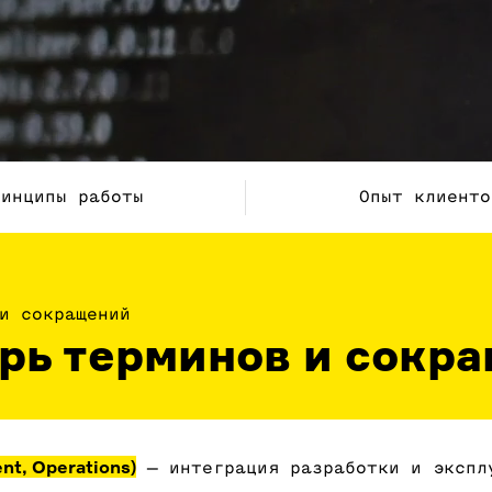
ринципы работы
Опыт клиенто
и сокращений
рь терминов и сокр
t, Operations)
— интеграция разработки и эксп