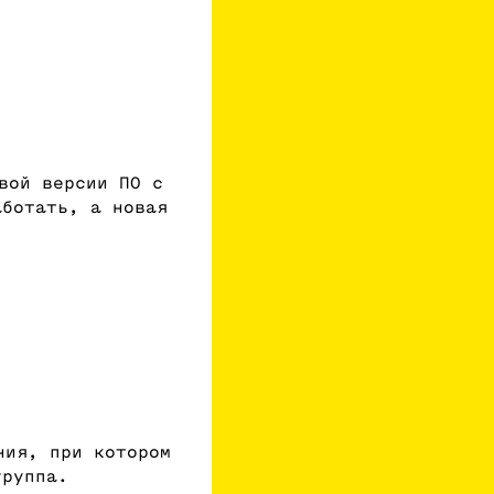
вой версии ПО с
аботать, а новая
ния, при котором
группа.