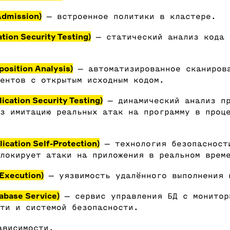
Admission)
— встроенное политики в кластере.
tion Security Testing​​)
— статический анализ кода 
osition Analysis)
— автоматизированное сканиров
ментов с открытым исходным кодом.
cation Security Testing)
— динамический анализ пр
з имитацию реальных атак на программу в проц
ication Self-Protection)
— технология безопасност
блокирует атаки на приложения в реальном вре
Execution)
— уязвимость удалённого выполнения 
abase Service)
— сервис управления БД с монитор
ти и системой безопасности.
ависимости.