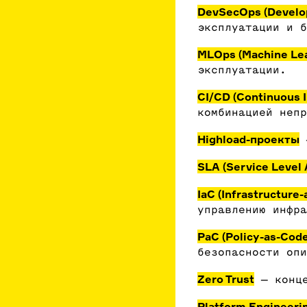
DevSecOps (Develop
эксплуатации и 
MLOps (Machine Lea
эксплуатации.
CI/CD (Continuous I
комбинацией неп
Highload-проекты
—
SLA (Service Level
IaC (Infrastructure
управлению инфра
PaC (Policy-as-Code
безопасности опи
Zero Trust
— конце
Platform Engineeri