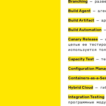
Branching
— разве
Build Agent
— аген
Build Artifact
— ар
Build Automation
—
Canary Release
— о
целью ее тестиро
используется тол
Capacity Test
— те
Configuration Man
Containers-as-a-Ser
Hybrid Cloud
— гиб
Integration Testing
программные моду