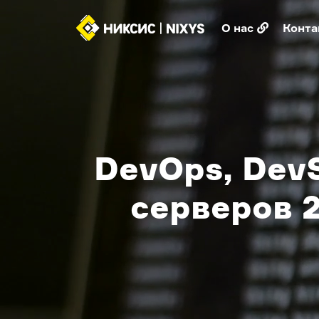
О нас
Конта
DevOps, Dev
серверов 