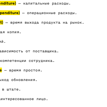
nditure)
— капитальные расходы.
penditure)
— операционные расходы.
t)
— время выхода продукта на рынок.
ая копия.
ий.
висимость от поставщика.
компетенции сотрудника.
e
— время простоя.
ход обновления.
в штате.
интересованное лицо.