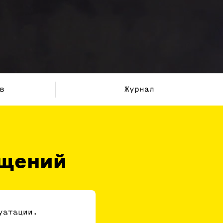
в
Журнал
ащений
луатации.