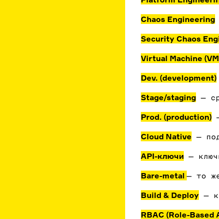
Chaos Engineering
Security Chaos Eng
Virtual Machine (VM
Dev. (development)
Stage/staging
— ср
Prod. (production)
—
Cloud Native
— под
API-ключи
— ключи
Bare-metal
— то ж
Build & Deploy
— к
RBAC (Role-Based A