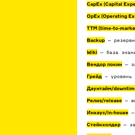
CapEx (Capital Expe
OpEx (Operating Ex
TTM (time-to-marke
Backup
— резервн
Wiki
— база знан
Вендор локин
— за
Грейд
– уровень 
Даунтайм/downtim
Релиз/release
— вы
Инхаус/in-house
— 
Стейкхолдер
— за