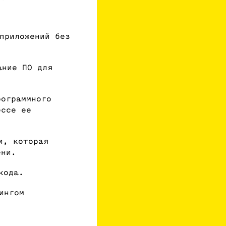
приложений без
ание ПО для
ограммного
ессе ее
и, которая
мени.
кода.
ингом