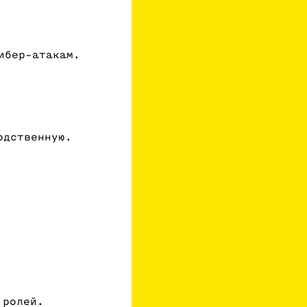
ибер-атакам.
одственную.
 ролей.