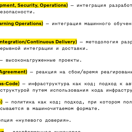
ment, Security, Operations)
— интеграция разрабо
безопасности.
rning Operations)
— интеграция машинного обучен
ntegration/Continuous Delivery)
— методология разр
рерывной интеграции и доставки.
 высоконагруженные проекты.
 Agreement)
— реакция на сбои/время реагирован
-as-Code)
— инфраструктура как код; подход к ав
структурой путем использования кода инфрастр
)
— политика как код; подход, при котором пол
сываются в машиночитаемом формате.
пция «нулевого доверия».
ng