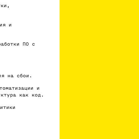
тки,
ия и
аботки ПО с
ия на сбои.
томатизации и
уктура как код.
итики