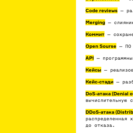
Code reviews
— ра
Merging
— слиян
Коммит
— сохран
Open Sourse
— ПО 
API
— программны
Кейсы
— реализо
Кейс-стади
— разб
DoS-атака (Denial o
вычислительную с
DDoS-атака (Distri
распределенная х
до отказа.