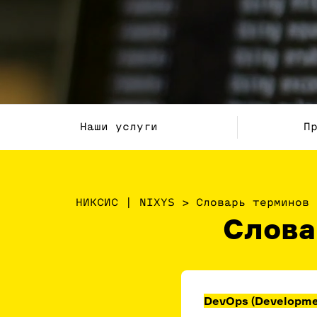
Наши услуги
П
НИКСИС | NIXYS
>
Словарь терминов 
Слова
DevOps (Developmen