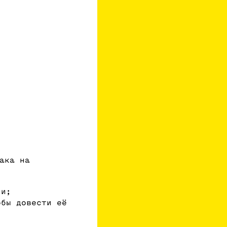
ака на
ии;
обы довести её