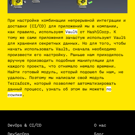
При настройке комбинации непрерывной интеграции и
доставки (CI/CD) для приложений мы в компании,
как правило, используем
Vault
от HashiCorp. К
тому же сами приложения зачастую используют Vault
для хранения секретных данных. Но для того, чтобы
начать использовать Vault, сначала необходимо
произвести его настройку. Раньше нам приходилось
вручную производить подобные манипуляции для
каждого проекта, что отнимало немало времени.
Найти готовый модуль, который подошел бы нам, не
удалось. Поэтому мы написали свой модуль
Terraform, который позволяет автоматизировать
данный процесс, узнать об этом вы можете
по
ссылке
.
DevOps & CI/CD
О нас
DevSecOps
Блог