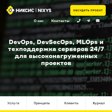
ОБСУДИТЬ ПРОЕКТ
О нас
Контакты
DevOps, DevSecOps, MLOps и
техподдержка серверов 24/7
для высоконагруженных
проектов
Услуги
Принципы
Клиенты
Журнал