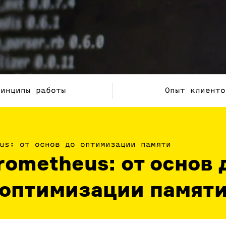
ринципы работы
Опыт клиенто
us: от основ до оптимизации памяти
rometheus: от основ 
оптимизации памят