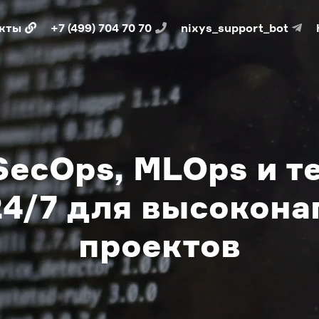
кты
+7 (499) 704 70 70
nixys_support_bot
SecOps, MLOps и 
24/7 для высокон
проектов