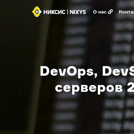
О нас
Конта
DevOps, Dev
серверов 