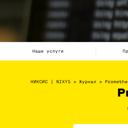
Наши услуги
П
НИКСИС | NIXYS
>
Журнал
>
Promethe
P