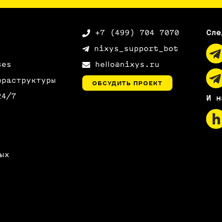
+7 (499) 704 7070
Сле
nixys_support_bot
tes
hello@nixys.ru
фраструктуры
ОБСУДИТЬ ПРОЕКТ
24/7
И н
ых