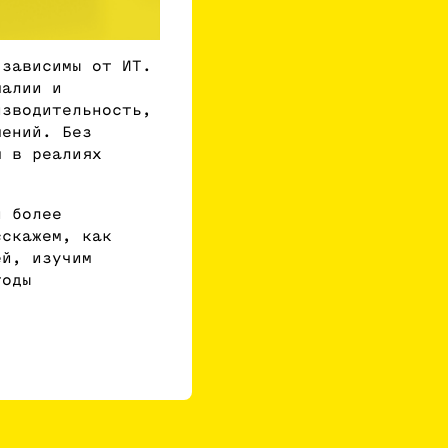
 зависимы от ИТ.
малии и
изводительность,
шений. Без
м в реалиях
и более
скажем, как
ей, изучим
тоды