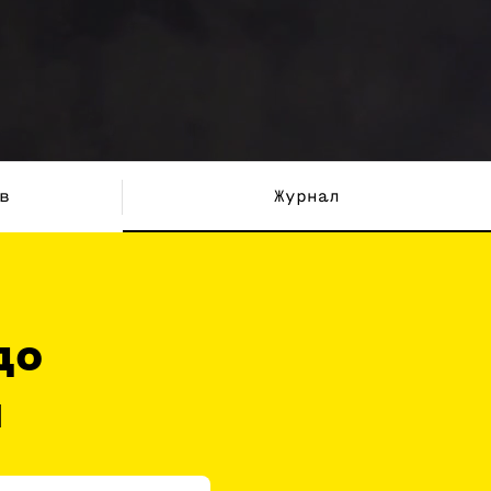
в
Журнал
до
и