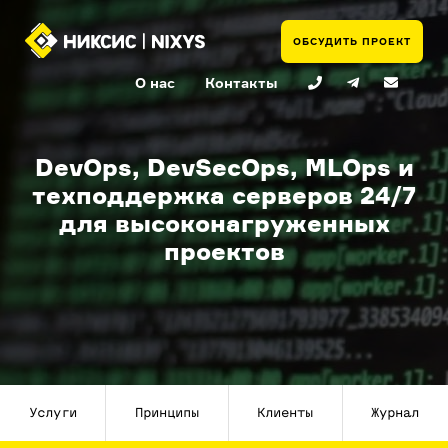
ОБСУДИТЬ ПРОЕКТ
О нас
Контакты
DevOps, DevSecOps, MLOps и
техподдержка серверов 24/7
для высоконагруженных
проектов
Услуги
Принципы
Клиенты
Журнал