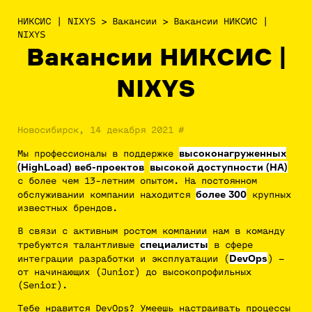
НИКСИС | NIXYS
>
Вакансии
>
Вакансии НИКСИС |
NIXYS
Вакансии НИКСИС |
NIXYS
Новосибирск, 14 декабря 2021
#
высоконагруженных
Мы профессионалы в поддержке
(HighLoad) веб-проектов
высокой доступности (HA)
с более чем 13-летним опытом. На постоянном
более 300
обслуживании компании находится
крупных
известных брендов.
В связи с активным ростом компании нам в команду
специалисты
требуются талантливые
в сфере
DevOps
интеграции разработки и эксплуатации (
) –
от начинающих (Junior) до высокопрофильных
(Senior).
Тебе нравится DevOps? Умеешь настраивать процессы