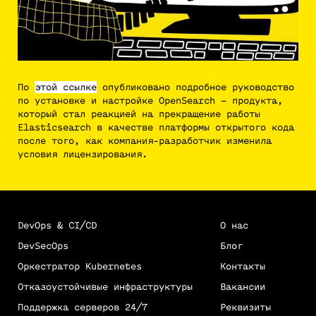
По
этой ссылке
опубликовано подробное руководство
по установке и настройке OpenSearch – продукта,
который стал реакцией на прекращение работы
Elasticsearch в качестве платформы открытого кода
после того, как компания-разработчик изменила
условия лицензирования.
DevOps & CI/CD
О нас
DevSecOps
Блог
Оркестратор Kubernetes
Контакты
Отказоустойчивые инфраструктуры
Вакансии
Поддержка серверов 24/7
Реквизиты