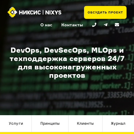
ОБСУДИТЬ ПРОЕКТ
О нас
Контакты
DevOps, DevSecOps, MLOps и
техподдержка серверов 24/7
для высоконагруженных
проектов
Услуги
Принципы
Клиенты
Журнал