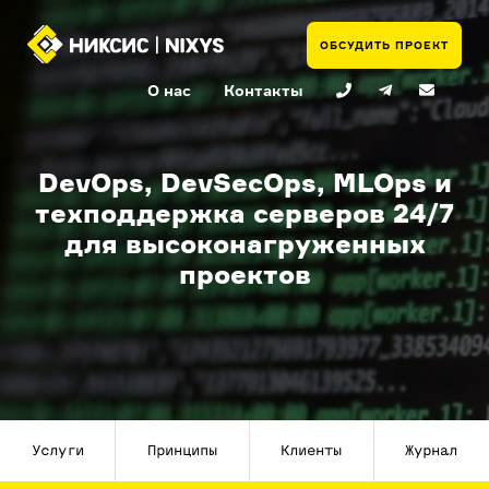
ОБСУДИТЬ ПРОЕКТ
О нас
Контакты
DevOps, DevSecOps, MLOps и
техподдержка серверов 24/7
для высоконагруженных
проектов
Услуги
Принципы
Клиенты
Журнал