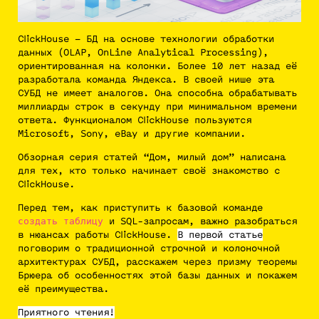
ClickHouse – БД на основе технологии обработки
данных (OLAP, OnLine Analytical Processing),
ориентированная на колонки. Более 10 лет назад её
разработала команда Яндекса. В своей нише эта
СУБД не имеет аналогов. Она способна обрабатывать
миллиарды строк в секунду при минимальном времени
ответа. Функционалом ClickHouse пользуются
Microsoft, Sony, eBay и другие компании.
Обзорная серия статей “Дом, милый дом” написана
для тех, кто только начинает своё знакомство с
ClickHouse.
Перед тем, как приступить к базовой команде
и SQL-запросам, важно разобраться
создать таблицу
в нюансах работы ClickHouse.
В первой статье
поговорим о традиционной строчной и колоночной
архитектурах СУБД, расскажем через призму теоремы
Брюера об особенностях этой базы данных и покажем
её преимущества.
Приятного чтения!