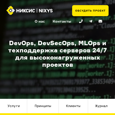
ОБСУДИТЬ ПРОЕКТ
О нас
Контакты
DevOps, DevSecOps, MLOps и
техподдержка серверов 24/7
для высоконагруженных
проектов
Услуги
Принципы
Клиенты
Журнал