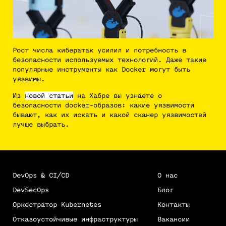
Рост числа кибератак усилил и потребность в
безопасности используемых технологий. Даже такие
популярные инструменты как Docker могут быть
уязвимы.
Из
новой статьи
на Хабре вы узнаете о
безопасности docker-образов: какие уязвимости
бывают, как их искать и какой сканер уязвимостей
лучше выбрать.
DevOps & CI/CD
О нас
DevSecOps
Блог
Оркестратор Kubernetes
Контакты
Отказоустойчивые инфраструктуры
Вакансии