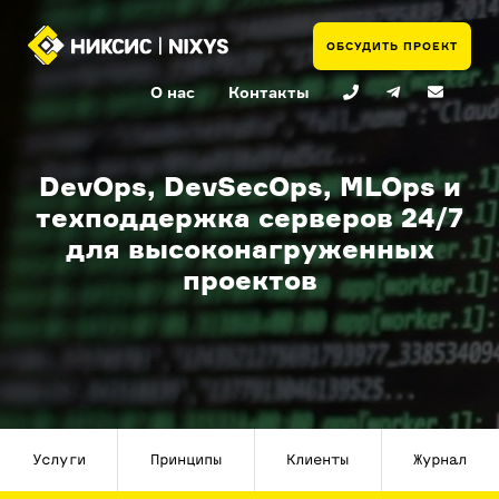
ОБСУДИТЬ ПРОЕКТ
О нас
Контакты
DevOps, DevSecOps, MLOps и
техподдержка серверов 24/7
для высоконагруженных
проектов
Услуги
Принципы
Клиенты
Журнал