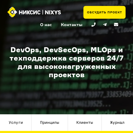
ОБСУДИТЬ ПРОЕКТ
О нас
Контакты
DevOps, DevSecOps, MLOps и
техподдержка серверов 24/7
для высоконагруженных
проектов
Услуги
Принципы
Клиенты
Журнал