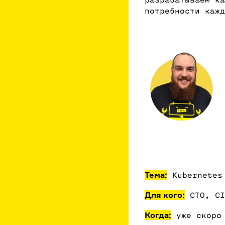
разрабатываем ка
потребности кажд
Тема:
Kubernetes 
Для кого:
CTO, CI
Когда:
уже скоро