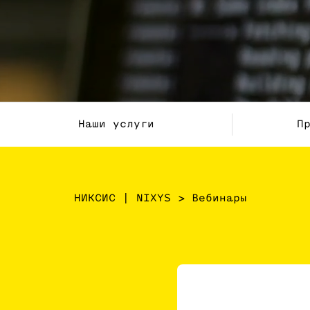
Наши услуги
П
НИКСИС | NIXYS
>
Вебинары