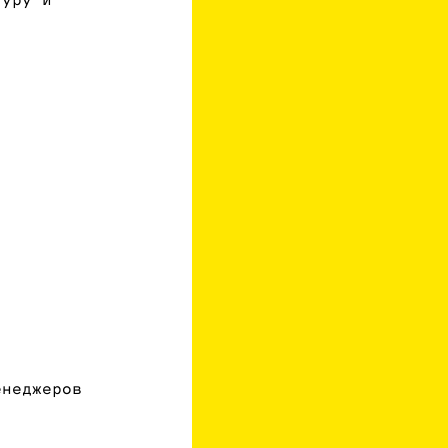
туру и
енеджеров