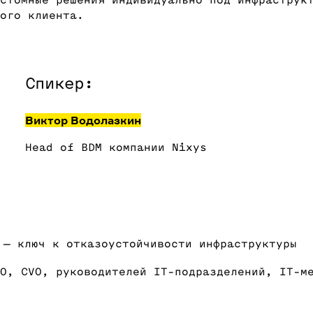
стомные решения индивидуально под инфраструк
ого клиента.
Спикер:
Виктор Водолазкин
Head of BDM компании Nixys
— ключ к отказоустойчивости инфраструктуры
O, CVO, руководителей IT-подразделений, IT-м