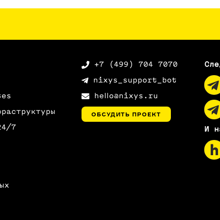
+7 (499) 704 7070
Сле
nixys_support_bot
tes
hello@nixys.ru
фраструктуры
ОБСУДИТЬ ПРОЕКТ
24/7
И н
ых