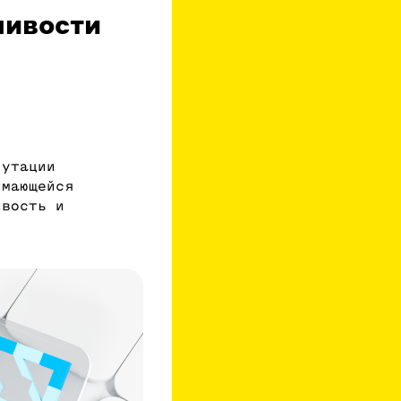
чивости
путации
имающейся
ивость и