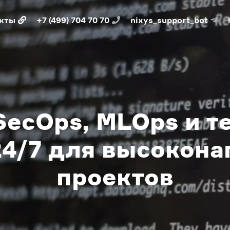
кты
+7 (499) 704 70 70
nixys_support_bot
SecOps, MLOps и 
24/7 для высокон
проектов