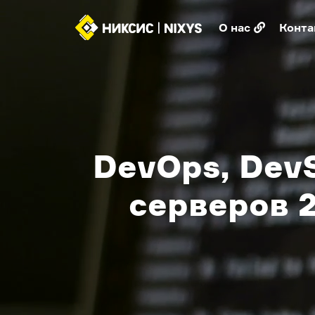
О нас
Конта
DevOps, Dev
серверов 