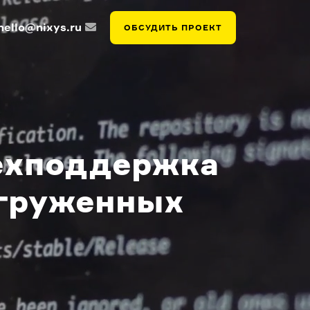
hello@nixys.ru
ОБСУДИТЬ ПРОЕКТ
техподдержка
агруженных