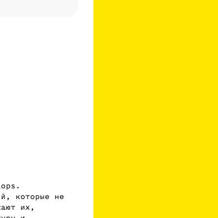
Lops.
ий, которые не
жают их,