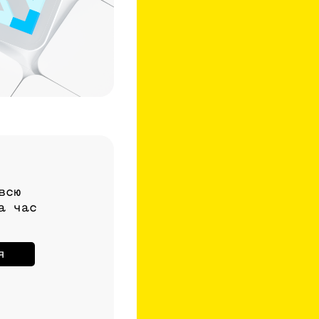
всю
а час