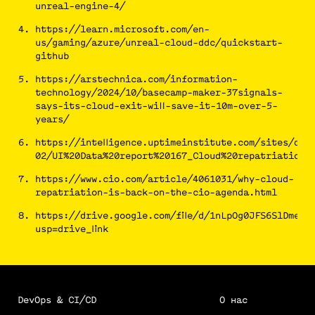
unreal-engine-4/
https://learn.microsoft.com/en-
us/gaming/azure/unreal-cloud-ddc/quickstart-
github
https://arstechnica.com/information-
technology/2024/10/basecamp-maker-37signals-
says-its-cloud-exit-will-save-it-10m-over-5-
years/
https://intelligence.uptimeinstitute.com/sites/defa
02/UI%20Data%20report%20167_Cloud%20repatriation%
https://www.cio.com/article/4061031/why-cloud-
repatriation-is-back-on-the-cio-agenda.html
https://drive.google.com/file/d/1nLpOg0JFS6SlDmeV0
usp=drive_link
DevOps & CI/CD
О нас