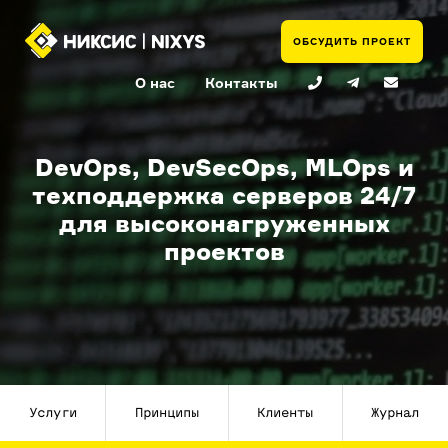
ОБСУДИТЬ ПРОЕКТ
О нас
Контакты
DevOps, DevSecOps, MLOps и
техподдержка серверов 24/7
для высоконагруженных
проектов
Услуги
Принципы
Клиенты
Журнал